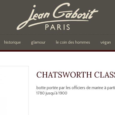
historique
glamour
le coin des hommes
végan
CHATSWORTH CLAS
botte portée par les officiers de marine à parti
1780 jusqu'à 1900