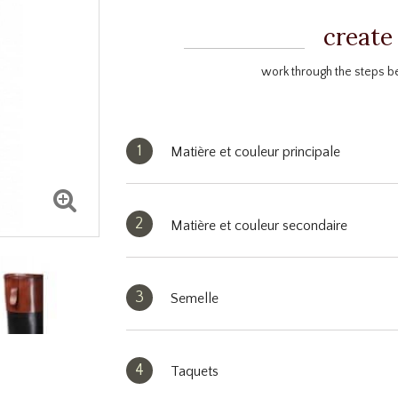
create
work through the steps b
1
Matière et couleur principale
2
Matière et couleur secondaire
3
Semelle
4
Taquets