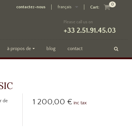
0
contactez-nous
français
Cart:
Please call us on
+33 2.51.91.45.03
à propos de
blog
contact
SIC
1 200,00 €
r de
inc tax