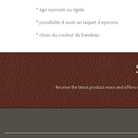
* tige normale ou rigide
* possibilite d avoir un taquet d eperons
* choix du couleur du bandeau
Receive the latest product news and offers d