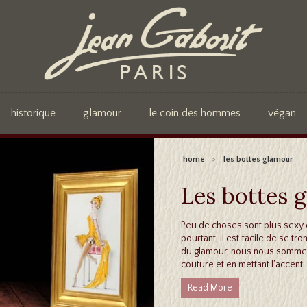
historique
glamour
le coin des hommes
végan
home
>
les bottes glamour
Les bottes 
Peu de choses sont plus sexy e
pourtant, il est facile de se 
du glamour, nous nous sommes 
couture et en mettant l’accent..
Read More