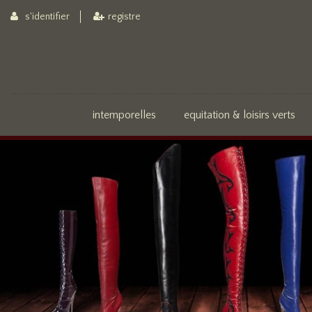
s'identifier
registre
intemporelles
equitation & loisirs verts