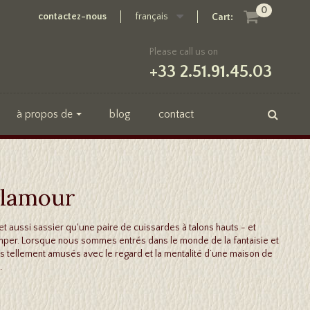
0
contactez-nous
français
Cart:
Please call us on
+33 2.51.91.45.03
à propos de
blog
contact
glamour
t aussi sassier qu'une paire de cuissardes à talons hauts - et
tromper. Lorsque nous sommes entrés dans le monde de la fantaisie et
tellement amusés avec le regard et la mentalité d’une maison de
.