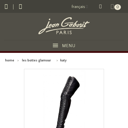
français
0
MENU
home
>
les bottes glamour
>
katy