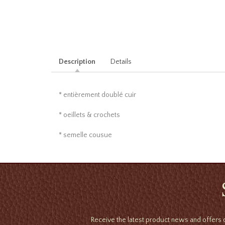
Description
Details
* entièrement doublé cuir
* oeillets & crochets
* semelle cousue
Receive the latest product news and offers d