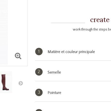
create
work through the steps b
1
Matière et couleur principale
2
Semelle
3
Pointure