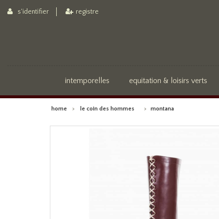
s'identifier
registre
intemporelles
equitation & loisirs verts
home
>
le coin des hommes
>
montana