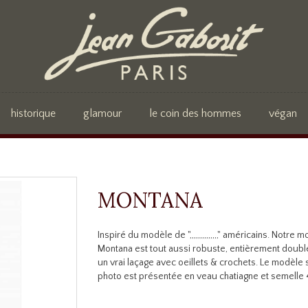
historique
glamour
le coin des hommes
végan
MONTANA
Inspiré du modèle de ",,,,,,,,,,,,,," américains. Notre 
Montana est tout aussi robuste, entièrement doubl
un vrai laçage avec oeillets & crochets. Le modèle s
photo est présentée en veau chatiagne et semelle 