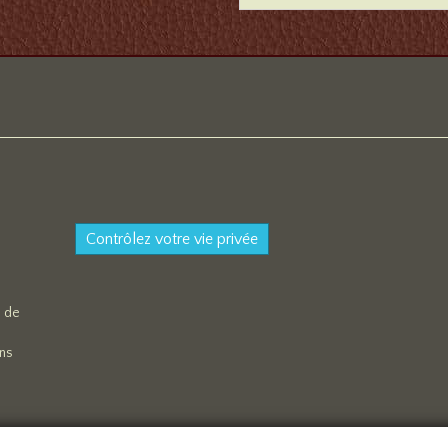
Contrôlez votre vie privée
s de
ons