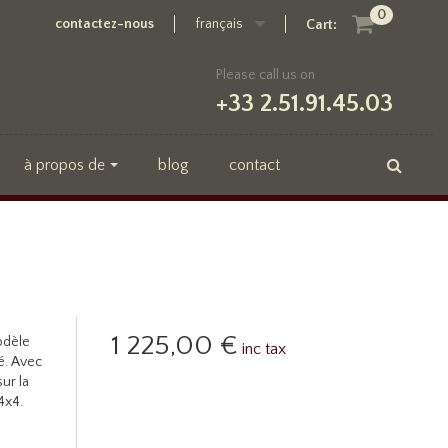
0
contactez-nous
français
Cart:
Please call us on
+33 2.51.91.45.03
à propos de
blog
contact
1 225,00 €
modèle
inc tax
é. Avec
ur la
4x4.