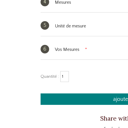
4
Mesures
5
Unité de mesure
6
Vos Mesures
*
Quantité :
ajoute
Share wit