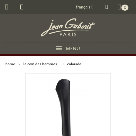
français
0
MENU
home
>
le coin des hommes
>
colorado